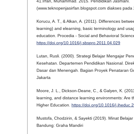
41.Irfan, Muhammad. 2015. Pendidikan Jasmani.
(www.teknopenjasirfan.blogspot.com diakses pada 
Korucu, A. T., & Alkan, A. (2011). Differences betw
learning) and elearning, basic terminology and usag
education. Procedia - Social and Behavioral Scienc
https://doi.org/10.1016/j.sbspro.2011.04.029
Lutan, Rusli. (2000). Strategi Belajar Mengajar Pe
Kesehatan. Departemen Pendidikan Nasional. Direk
Dasar dan Menengah. Bagian Proyek Penataran Gur
Jakarta
Moore, J. L., Dickson-Deane, C., & Galyen, K. (2011
learning, and distance learning environments: Are 
Higher Education.
https://doi.org/10.1016/j.iheduc
Mustofa, Chodzirin, & Sayekti (2019). Minat Belajar
Bandung: Graha Mandiri