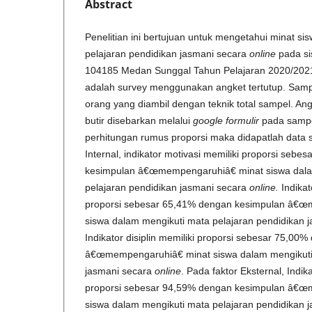
Abstract
Penelitian ini bertujuan untuk mengetahui minat s
pelajaran pendidikan jasmani secara
online
pada s
104185 Medan Sunggal Tahun Pelajaran 2020/2021.
adalah survey menggunakan angket tertutup. Sampe
orang yang diambil dengan teknik total sampel. Ang
butir disebarkan melalui
google formulir
pada sampe
perhitungan rumus proporsi maka didapatlah data s
Internal, indikator motivasi memiliki proporsi seb
kesimpulan â€œmempengaruhiâ€ minat siswa dala
pelajaran pendidikan jasmani secara
online.
Indika
proporsi sebesar 65,41% dengan kesimpulan â€
siswa dalam mengikuti mata pelajaran pendidikan 
Indikator disiplin memiliki proporsi sebesar 75,00
â€œmempengaruhiâ€ minat siswa dalam mengikuti 
jasmani secara
online
. Pada faktor Eksternal, Indik
proporsi sebesar 94,59% dengan kesimpulan â€
siswa dalam mengikuti mata pelajaran pendidikan 