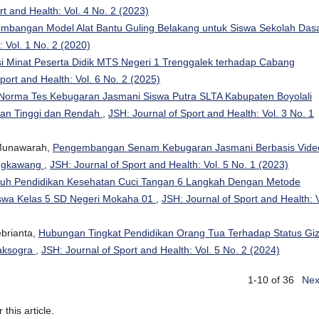
rt and Health: Vol. 4 No. 2 (2023)
mbangan Model Alat Bantu Guling Belakang untuk Siswa Sekolah Das
: Vol. 1 No. 2 (2020)
i Minat Peserta Didik MTS Negeri 1 Trenggalek terhadap Cabang
port and Health: Vol. 6 No. 2 (2025)
Norma Tes Kebugaran Jasmani Siswa Putra SLTA Kabupaten Boyolali
taran Tinggi dan Rendah
,
JSH: Journal of Sport and Health: Vol. 3 No. 1
 Munawarah,
Pengembangan Senam Kebugaran Jasmani Berbasis Vide
Singkawang
,
JSH: Journal of Sport and Health: Vol. 5 No. 1 (2023)
uh Pendidikan Kesehatan Cuci Tangan 6 Langkah Dengan Metode
iswa Kelas 5 SD Negeri Mokaha 01
,
JSH: Journal of Sport and Health: V
ebrianta,
Hubungan Tingkat Pendidikan Orang Tua Terhadap Status Giz
aksogra
,
JSH: Journal of Sport and Health: Vol. 5 No. 2 (2024)
1-10 of 36
Nex
 this article.