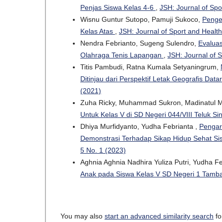
Penjas Siswa Kelas 4-6
,
JSH: Journal of Spo
Wisnu Guntur Sutopo, Pamuji Sukoco,
Penge
Kelas Atas
,
JSH: Journal of Sport and Health
Nendra Febrianto, Sugeng Sulendro,
Evaluas
Olahraga Tenis Lapangan
,
JSH: Journal of S
Titis Pambudi, Ratna Kumala Setyaningrum,
Ditinjau dari Perspektif Letak Geografis Da
(2021)
Zuha Ricky, Muhammad Sukron, Madinatul
Untuk Kelas V di SD Negeri 044/VIII Teluk 
Dhiya Murfidyanto, Yudha Febrianta ,
Pengar
Demonstrasi Terhadap Sikap Hidup Sehat S
5 No. 1 (2023)
Aghnia Aghnia Nadhira Yuliza Putri, Yudha F
Anak pada Siswa Kelas V SD Negeri 1 Tamb
You may also
start an advanced similarity search
for