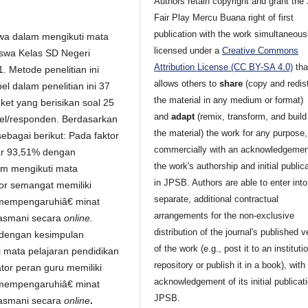
Authors retain copyright and grant the 
Fair Play Mercu Buana
right of first
publication with the work simultaneous
iswa dalam mengikuti mata
licensed under a
Creative Commons
iswa Kelas SD Negeri
Attribution License (CC BY-SA 4.0)
tha
 Metode penelitian ini
allows others to
share
(copy and redist
l dalam penelitian ini 37
the material in any medium or format)
ket yang berisikan soal 25
and
adapt
(remix, transform, and buil
l/responden. Berdasarkan
the material) the work for any purpose
ebagai berikut: Pada faktor
commercially with an acknowledgemen
esar 93,51% dengan
the work's authorship and initial public
m mengikuti mata
in JPSB. Authors are able to enter into
tor semangat memiliki
separate, additional contractual
œmempengaruhiâ€ minat
arrangements for the non-exclusive
jasmani secara
online.
distribution of the journal's published v
% dengan kesimpulan
of the work (e.g., post it to an instituti
mata pelajaran pendidikan
repository or publish it in a book), with
ator peran guru memiliki
acknowledgement of its initial publicati
œmempengaruhiâ€ minat
JPSB.
jasmani secara
online
.