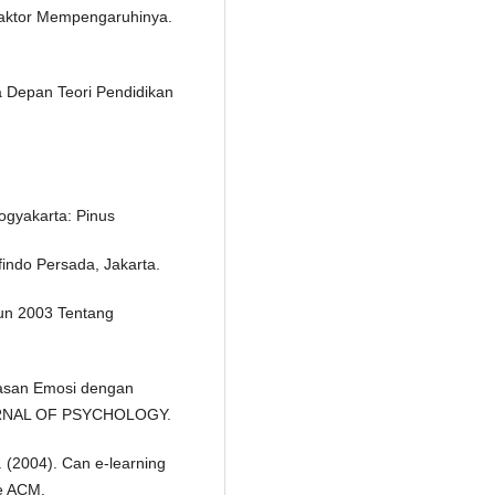
Faktor Mempengaruhinya.
a Depan Teori Pendidikan
ogyakarta: Pinus
findo Persada, Jakarta.
un 2003 Tentang
dasan Emosi dengan
OURNAL OF PSYCHOLOGY.
. (2004). Can e-learning
he ACM.