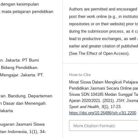
9% dengan kesimpulan
Authors are permitted and encouraged 
mata pelajaran pendidikan
post their work online (e.g., in instituti
repositories or on their website) prior t
during the submission process, as it c
lead to productive exchanges, as well
earlier and greater citation of publishe
(See The Effect of Open Access).
an. Jakarta: PT Bumi
 Bidang Pendidikan.
How to Cite
Mengajar. Jakarta: PT.
Minat Siswa Dalam Mengikuti Pelajara
Pendidikan Jasmani Secara Online pa
Siswa SDN 104185 Medan Sunggal T
jaran. Bandung. Departemen
Ajaran 2020/2021. (2021).
JSH: Journa
kan Dasar dan Menengah.
Sport and Health
,
3
(1), 17-23.
Jakarta
https://doi.org/10.26486/jsh.v3i1.2200
Kebugaran Jasmani Siswa
More Citation Formats
tan Indonesia, 1(1), 34-