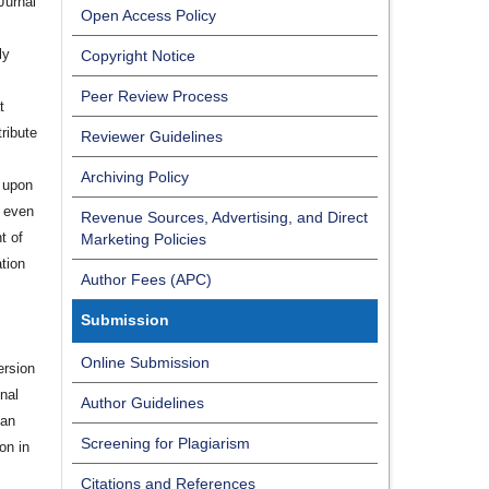
Jurnal
Open Access Policy
ly
Copyright Notice
Peer Review Process
t
ribute
Reviewer Guidelines
Archiving Policy
d upon
, even
Revenue Sources, Advertising, and Direct
t of
Marketing Policies
ation
Author Fees (APC)
Submission
Online Submission
ersion
onal
Author Guidelines
 an
Screening for Plagiarism
on in
Citations and References