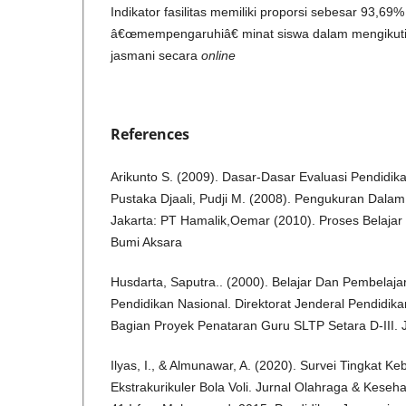
Indikator fasilitas memiliki proporsi sebesar 93,6
â€œmempengaruhiâ€ minat siswa dalam mengikuti 
jasmani secara
online
References
Arikunto S. (2009). Dasar-Dasar Evaluasi Pendidik
Pustaka Djaali, Pudji M. (2008). Pengukuran Dalam
Jakarta: PT Hamalik,Oemar (2010). Proses Belajar 
Bumi Aksara
Husdarta, Saputra.. (2000). Belajar Dan Pembela
Pendidikan Nasional. Direktorat Jenderal Pendidi
Bagian Proyek Penataran Guru SLTP Setara D-III. 
Ilyas, I., & Almunawar, A. (2020). Survei Tingkat 
Ekstrakurikuler Bola Voli. Jurnal Olahraga & Keseha