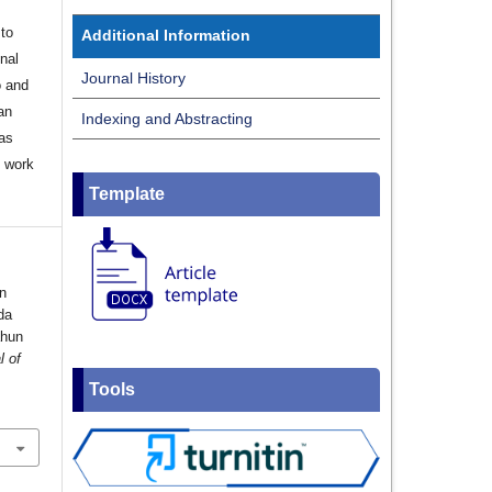
to
Additional Information
onal
Journal History
o and
an
Indexing and Abstracting
 as
d work
Template
n
da
ahun
l of
Tools