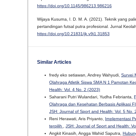
https://doi.org/10.1145/986213.986216
Wijaya Kusuma, I. D. M. A. (2021). Teknik yang pa
pertandingan futsal putra profesional. Jurnal Keola
https://doi.org/10.21831/jk.v9i1.31853
Similar Articles
fredy eko setiawan, Andrey Wahyudi,
Survei
Olahraga Atletik Siswa SMA N 1 Pamotan 
Health: Vol. 4 No. 2 (2023)
Saharani Putri Wulandari, Yudha Febrianta,
Olahraga dan Kesehatan Berbasis Aplikasi Fl
JSH: Journal of Sport and Health: Vol. 5 No. 
Reni Herawati, Aris Priyanto,
Implementasi Pe
terpilih
,
JSH: Journal of Sport and Health: Vo
Angkit Kinasih, Angga Wahid Saputra,
Hubun