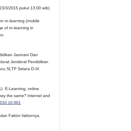
23/3/2015 pukul 13.00 wib)
een m-learning (mobile
e of m-learning in
es.
ndidikan Jasmani Dan
torat Jenderal Pendidikan
u SLTP Setara D-III.
). E-Learning, online
they the same? Internet and
.2010.10.001
 dan Faktor-faktornya.