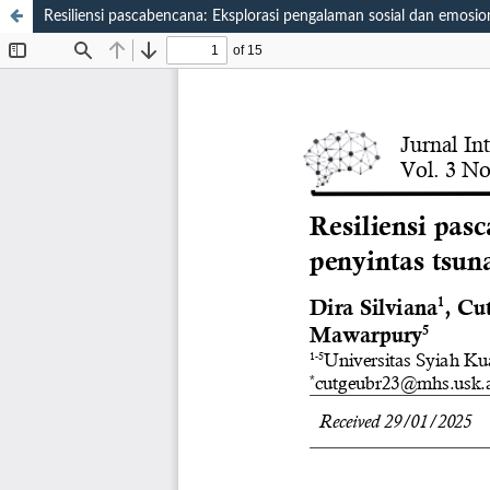
Resiliensi pascabencana: Eksplorasi pengalaman sosial dan emosi