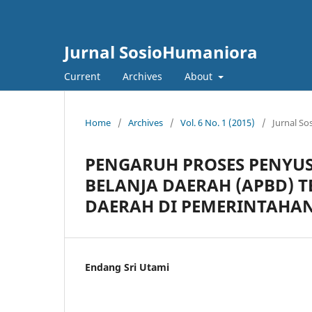
Jurnal SosioHumaniora
Current
Archives
About
Home
/
Archives
/
Vol. 6 No. 1 (2015)
/
Jurnal S
PENGARUH PROSES PENY
BELANJA DAERAH (APBD) 
DAERAH DI PEMERINTAHA
Endang Sri Utami