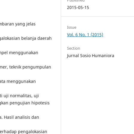
2015-05-15
mbaran yang jelas
Issue
Vol. 6 No. 1 (2015)
galokasian belanja daerah
Section
ampel menggunakan
Jurnal Sosio Humaniora
imer, teknik pengumpulan
data menggunakan
 uji normalitas, uji
ngkan pengujian hipotesis
 Hasil analisis dan
erhadap pengalokasian