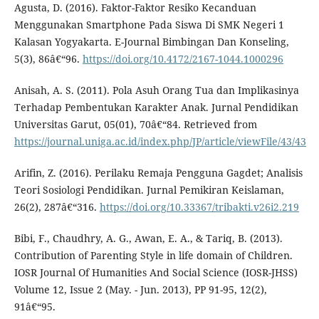
Agusta, D. (2016). Faktor-Faktor Resiko Kecanduan
Menggunakan Smartphone Pada Siswa Di SMK Negeri 1
Kalasan Yogyakarta. E-Journal Bimbingan Dan Konseling,
5(3), 86â€“96.
https://doi.org/10.4172/2167-1044.1000296
Anisah, A. S. (2011). Pola Asuh Orang Tua dan Implikasinya
Terhadap Pembentukan Karakter Anak. Jurnal Pendidikan
Universitas Garut, 05(01), 70â€“84. Retrieved from
https://journal.uniga.ac.id/index.php/JP/article/viewFile/43/43
Arifin, Z. (2016). Perilaku Remaja Pengguna Gagdet; Analisis
Teori Sosiologi Pendidikan. Jurnal Pemikiran Keislaman,
26(2), 287â€“316.
https://doi.org/10.33367/tribakti.v26i2.219
Bibi, F., Chaudhry, A. G., Awan, E. A., & Tariq, B. (2013).
Contribution of Parenting Style in life domain of Children.
IOSR Journal Of Humanities And Social Science (IOSR-JHSS)
Volume 12, Issue 2 (May. - Jun. 2013), PP 91-95, 12(2),
91â€“95.