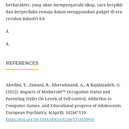
berkarakter, yang akan mempengaruhi sikap, cara berpikir
dan berperilaku remaja dalam menggunakan gadget di era
revolusi industri 4.0
Â
Â
REFERENCES
Abedini, Y., Zamani, B., Kheradmand, A., & Rajabizadeh, G.
(2012). Impacts of Mothersâ€™ Occupation Status and
Parenting Styles On Levels of Self-control, Addiction to
Computer Games, and Educational progress of Adolescents.
European Psychiatry, 4(April), 102â€“110.
https://doi.org/10.1016/s0924-9338(15)30399-0