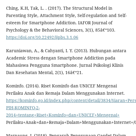
Ching, K.H, Tak, L. . (2017). The Structural Model in
Parenting Style, Attachment Style, Self-regulation and Self-
esteem for Smartphone Addiction. IAFOR Journal of
Psychology & the Behavioral Sciences, 3(1), 85â€“103.
https://doi.org/10.22492/ijpbs.3.1.06
Karuniawan, A., & Cahyanti, I. Y. (2013). Hubungan antara
Academic Stress dengan Smartphone Addiction pada
Mahasiswa Pengguna Smartphone. Jurnal Psikologi Klinis
Dan Kesehatan Mental, 2(1), 16â€“21.
Kominfo. (2014). Riset Kominfo dan UNICEF Mengenai
Perilaku Anak dan Remaja Dalam Menggunakan Internet.
https://kominfo.go.id/index.php/content/detail/3834/Siaran+Per
PIH-KOMINFO-2-
2014+tentang+Riset+Kominfo+dan+UNICEF+Mengenai+
Perilaku+Anak+dan+Remaja+Dalam+Menggunakan+Internet+/0/
Marpaung, J. (2018). Pengaruh Penggunaan Gagdet Dalam