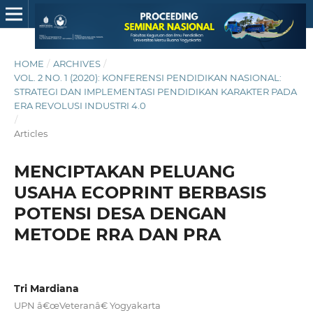
HOME
/
ARCHIVES
/
VOL. 2 NO. 1 (2020): KONFERENSI PENDIDIKAN NASIONAL:
STRATEGI DAN IMPLEMENTASI PENDIDIKAN KARAKTER PADA
ERA REVOLUSI INDUSTRI 4.0
/
Articles
MENCIPTAKAN PELUANG
USAHA ECOPRINT BERBASIS
POTENSI DESA DENGAN
METODE RRA DAN PRA
Tri Mardiana
UPN â€œVeteranâ€ Yogyakarta