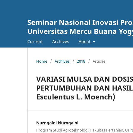
Seminar Nasional Inovasi P
Universitas Mercu Buana Yog
Current
Archives
About
Home
/
Archives
/
2018
/
Articles
VARIASI MULSA DAN DOSI
PERTUMBUHAN DAN HASIL
Esculentus L. Moench)
Nurngaini Nurngaini
Program Studi Agroteknologi, Fakultas Pertanian, UP