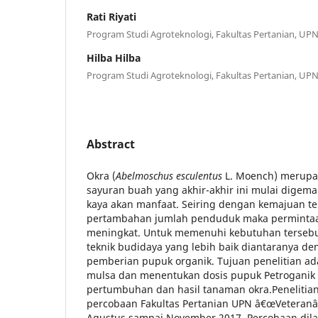
Rati Riyati
Program Studi Agroteknologi, Fakultas Pertanian, UP
Hilba Hilba
Program Studi Agroteknologi, Fakultas Pertanian, UP
Abstract
Okra (
Abelmoschus esculentus
L. Moench) merupak
sayuran buah yang akhir-akhir ini mulai digema
kaya akan manfaat. Seiring dengan kemajuan te
pertambahan jumlah penduduk maka permintaa
meningkat. Untuk memenuhi kebutuhan tersebu
teknik budidaya yang lebih baik diantaranya 
pemberian pupuk organik. Tujuan penelitian a
mulsa dan menentukan dosis pupuk Petroganik 
pertumbuhan dan hasil tanaman okra.Penelitian
percobaan Fakultas Pertanian UPN â€œVeteranâ
Agustus sampai November 2017. Percobaan di