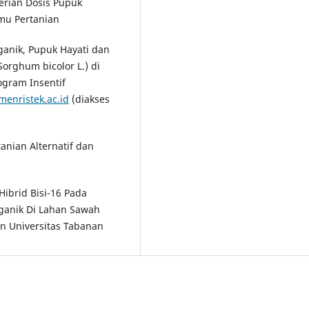
erian Dosis Pupuk
lmu Pertanian
ganik, Pupuk Hayati dan
orghum bicolor L.) di
gram Insentif
menristek.ac.id
(diakses
anian Alternatif dan
Hibrid Bisi-16 Pada
oganik Di Lahan Sawah
ian Universitas Tabanan