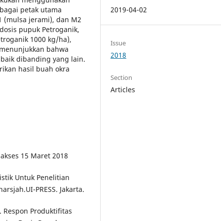
ebagai petak utama
2019-04-02
1 (mulsa jerami), dan M2
dosis pupuk Petroganik,
etroganik 1000 kg/ha),
Issue
an menunjukkan bahwa
2018
baik dibanding yang lain.
ikan hasil buah okra
Section
Articles
Diakses 15 Maret 2018
stik Untuk Penelitian
arsjah.UI-PRESS. Jakarta.
6. Respon Produktifitas