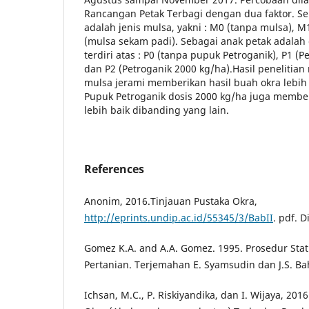
Rancangan Petak Terbagi dengan dua faktor. S
adalah jenis mulsa, yakni : M0 (tanpa mulsa), M
(mulsa sekam padi). Sebagai anak petak adalah 
terdiri atas : P0 (tanpa pupuk Petroganik), P1 (P
dan P2 (Petroganik 2000 kg/ha).Hasil peneliti
mulsa jerami memberikan hasil buah okra lebih 
Pupuk Petroganik dosis 2000 kg/ha juga member
lebih baik dibanding yang lain.
References
Anonim, 2016.Tinjauan Pustaka Okra,
http://eprints.undip.ac.id/55345/3/BabII
. pdf. 
Gomez K.A. and A.A. Gomez. 1995. Prosedur Stati
Pertanian. Terjemahan E. Syamsudin dan J.S. Bah
Ichsan, M.C., P. Riskiyandika, dan I. Wijaya, 201