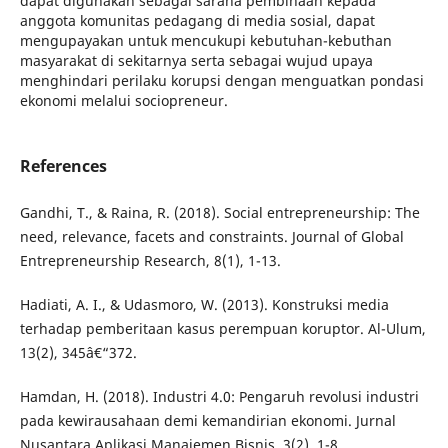
dapat digunakan sebagai sarana pembinaan kepada
anggota komunitas pedagang di media sosial, dapat
mengupayakan untuk mencukupi kebutuhan-kebuthan
masyarakat di sekitarnya serta sebagai wujud upaya
menghindari perilaku korupsi dengan menguatkan pondasi
ekonomi melalui sociopreneur.
References
Gandhi, T., & Raina, R. (2018). Social entrepreneurship: The
need, relevance, facets and constraints. Journal of Global
Entrepreneurship Research, 8(1), 1-13.
Hadiati, A. I., & Udasmoro, W. (2013). Konstruksi media
terhadap pemberitaan kasus perempuan koruptor. Al-Ulum,
13(2), 345â€“372.
Hamdan, H. (2018). Industri 4.0: Pengaruh revolusi industri
pada kewirausahaan demi kemandirian ekonomi. Jurnal
Nusantara Aplikasi Manajemen Bisnis, 3(2), 1-8.