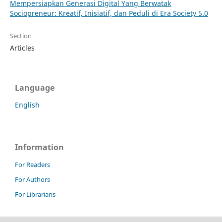
Mempersiapkan Generasi Digital Yang Berwatak
Sociopreneur: Kreatif, Inisiatif, dan Peduli di Era Society 5.0
Section
Articles
Language
English
Information
For Readers
For Authors
For Librarians