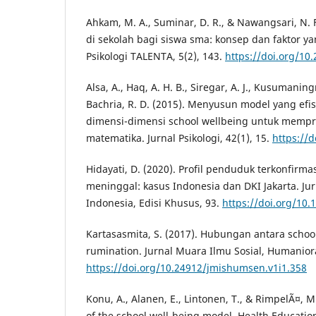
Ahkam, M. A., Suminar, D. R., & Nawangsari, N. 
di sekolah bagi siswa sma: konsep dan faktor y
Psikologi TALENTA, 5(2), 143.
https://doi.org/10
Alsa, A., Haq, A. H. B., Siregar, A. J., Kusumaning
Bachria, R. D. (2015). Menyusun model yang efisi
dimensi-dimensi school wellbeing untuk mempred
matematika. Jurnal Psikologi, 42(1), 15.
https://d
Hidayati, D. (2020). Profil penduduk terkonfirmas
meninggal: kasus Indonesia dan DKI Jakarta. J
Indonesia, Edisi Khusus, 93.
https://doi.org/10.1
Kartasasmita, S. (2017). Hubungan antara schoo
rumination. Jurnal Muara Ilmu Sosial, Humaniora
https://doi.org/10.24912/jmishumsen.v1i1.358
Konu, A., Alanen, E., Lintonen, T., & RimpelÃ¤, M
of the school well-being model. Health Educatio