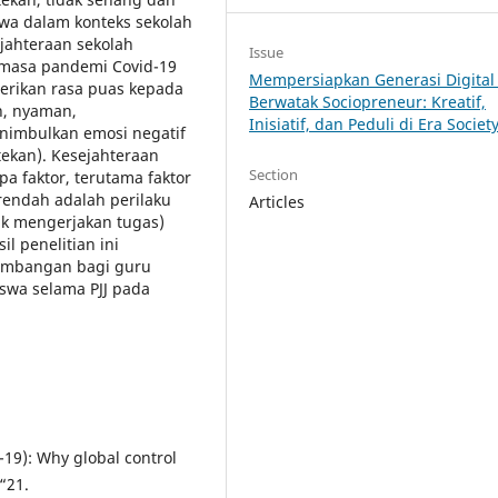
swa dalam konteks sekolah
jahteraan sekolah
Issue
 masa pandemi Covid-19
Mempersiapkan Generasi Digital
erikan rasa puas kepada
Berwatak Sociopreneur: Kreatif,
n, nyaman,
Inisiatif, dan Peduli di Era Societ
nimbulkan emosi negatif
rtekan). Kesejahteraan
Section
a faktor, terutama faktor
rendah adalah perilaku
Articles
dak mengerjakan tugas)
il penelitian ini
timbangan bagi guru
swa selama PJJ pada
19): Why global control
“21.