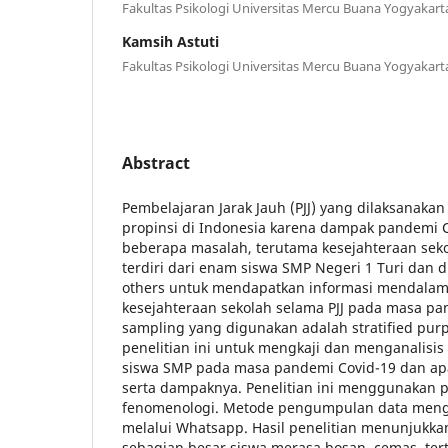
Fakultas Psikologi Universitas Mercu Buana Yogyakart
Kamsih Astuti
Fakultas Psikologi Universitas Mercu Buana Yogyakart
Abstract
Pembelajaran Jarak Jauh (PJJ) yang dilaksanakan
propinsi di Indonesia karena dampak pandemi
beberapa masalah, terutama kesejahteraan seko
terdiri dari enam siswa SMP Negeri 1 Turi dan d
others untuk mendapatkan informasi mendalam
kesejahteraan sekolah selama PJJ pada masa pa
sampling yang digunakan adalah stratified pur
penelitian ini untuk mengkaji dan menganalisis
siswa SMP pada masa pandemi Covid-19 dan apa
serta dampaknya. Penelitian ini menggunakan p
fenomenologi. Metode pengumpulan data men
melalui Whatsapp. Hasil penelitian menunjukk
sebagian besar siswa merasa bosan, cemas, ter