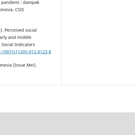
un pandemi : dampak
onesia. CSIS
3). Perceived social
arly and middle
 Social Indicators
10.1007/s11205-012-0123-8
nesia (Issue Mei).