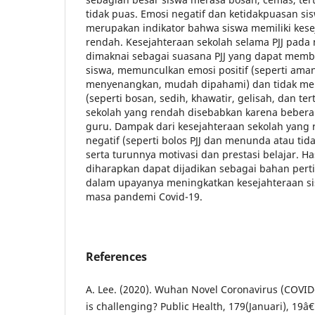
tidak puas. Emosi negatif dan ketidakpuasan si
merupakan indikator bahwa siswa memiliki kese
rendah. Kesejahteraan sekolah selama PJJ pada
dimaknai sebagai suasana PJJ yang dapat memb
siswa, memunculkan emosi positif (seperti ama
menyenangkan, mudah dipahami) dan tidak me
(seperti bosan, sedih, khawatir, gelisah, dan te
sekolah yang rendah disebabkan karena beberap
guru. Dampak dari kesejahteraan sekolah yang 
negatif (seperti bolos PJJ dan menunda atau ti
serta turunnya motivasi dan prestasi belajar. Has
diharapkan dapat dijadikan sebagai bahan per
dalam upayanya meningkatkan kesejahteraan si
masa pandemi Covid-19.
References
A. Lee. (2020). Wuhan Novel Coronavirus (COVID-
is challenging? Public Health, 179(Januari), 19â€