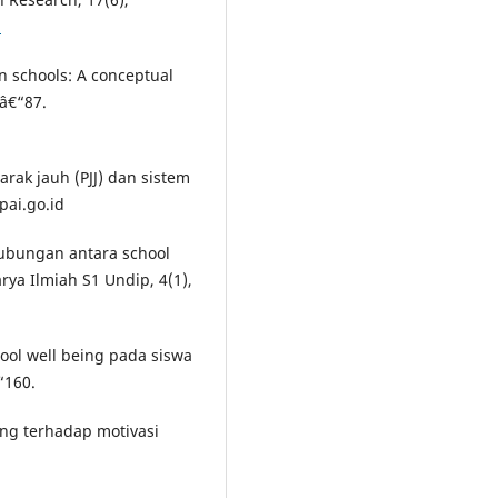
2
n schools: A conceptual
9â€“87.
arak jauh (PJJ) dan sistem
pai.go.id
 Hubungan antara school
rya Ilmiah S1 Undip, 4(1),
chool well being pada siswa
“160.
ing terhadap motivasi