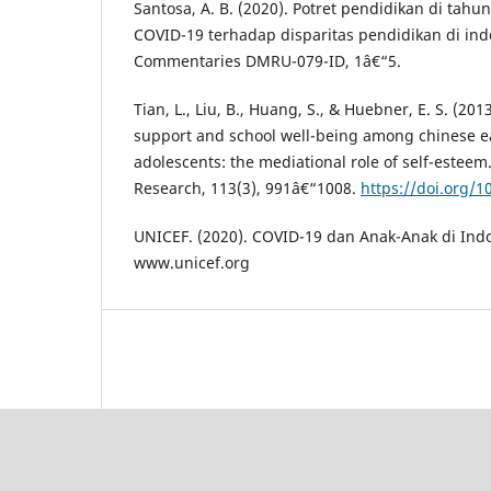
Santosa, A. B. (2020). Potret pendidikan di tah
COVID-19 terhadap disparitas pendidikan di ind
Commentaries DMRU-079-ID, 1â€“5.
Tian, L., Liu, B., Huang, S., & Huebner, E. S. (201
support and school well-being among chinese e
adolescents: the mediational role of self-esteem.
Research, 113(3), 991â€“1008.
https://doi.org/
UNICEF. (2020). COVID-19 dan Anak-Anak di Indo
www.unicef.org