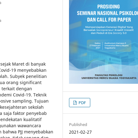
a
a
 sejak Maret di banyak
 Covid-19 menyebabkan
lah. Subyek penelitian
ua orang significant
 terkait dengan
ndemi Covid-19. Teknik
posive sampling. Tujuan
PDF
 kesejahteran sekolah
 saja faktor penyebab
endekatan kualitatif
Published
gunakan wawancara
an bahwa PJJ menyebabkan
2021-02-27
tekan, tidak senang dan