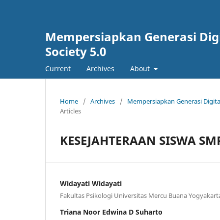
Mempersiapkan Generasi Digita
Society 5.0
Current
Archives
About
Home
/
Archives
/
Mempersiapkan Generasi Digital Y
Articles
KESEJAHTERAAN SISWA SM
Widayati Widayati
Fakultas Psikologi Universitas Mercu Buana Yogyakart
Triana Noor Edwina D Suharto