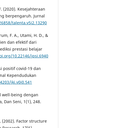
F. (2020). Kesejahteraan
ang berpengaruh. Jurnal
.26858/talenta.v5i2.13290
rum, F. A., Utami, H. D., &
en dan efektif dari
iksi prestasi belajar
oi.org/10.22146/jpsi.6940
i positif covid-19 dan
urnal Kependudukan
4203/jki.v0i0.541
l well-being dengan
, Dan Seni, 1(1), 248.
. (2002). Factor structure
n Research, 17(6),